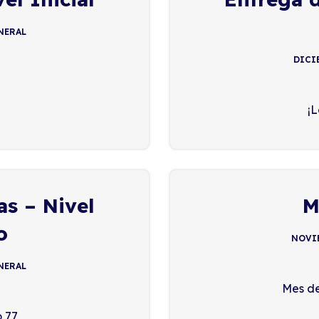
NERAL
DICIE
¡L
s – Nivel
M
o
NOVIE
NERAL
Mes de
o 77