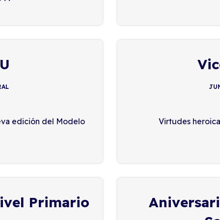
NU
Vic
RAL
JUN
eva edición del Modelo
Virtudes heroica
ivel Primario
Aniversar