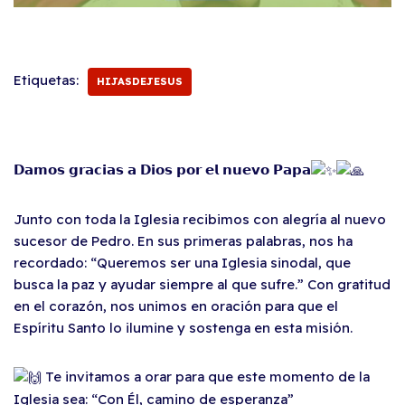
Etiquetas:
HIJASDEJESUS
𝗗𝗮𝗺𝗼𝘀 𝗴𝗿𝗮𝗰𝗶𝗮𝘀 𝗮 𝗗𝗶𝗼𝘀 𝗽𝗼𝗿 𝗲𝗹 𝗻𝘂𝗲𝘃𝗼 𝗣𝗮𝗽𝗮
Junto con toda la Iglesia recibimos con alegría al nuevo
sucesor de Pedro. En sus primeras palabras, nos ha
recordado: “Queremos ser una Iglesia sinodal, que
busca la paz y ayudar siempre al que sufre.” Con gratitud
en el corazón, nos unimos en oración para que el
Espíritu Santo lo ilumine y sostenga en esta misión.
Te invitamos a orar para que este momento de la
Iglesia sea: “Con Él, camino de esperanza”