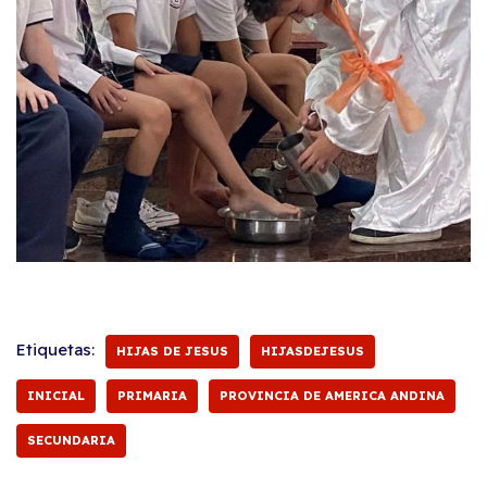
Etiquetas:
HIJAS DE JESUS
HIJASDEJESUS
INICIAL
PRIMARIA
PROVINCIA DE AMERICA ANDINA
SECUNDARIA